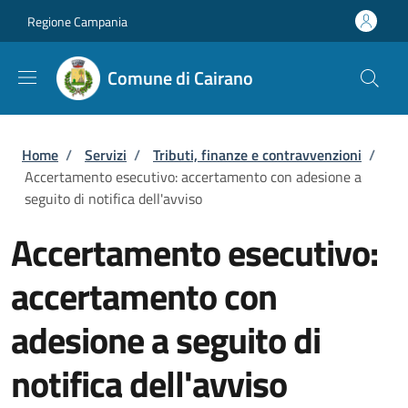
Salta al contenuto principale
Skip to footer content
Regione Campania
Comune di Cairano
Briciole di pane
Home
/
Servizi
/
Tributi, finanze e contravvenzioni
/
Accertamento esecutivo: accertamento con adesione a
seguito di notifica dell'avviso
Accertamento esecutivo:
accertamento con
adesione a seguito di
notifica dell'avviso