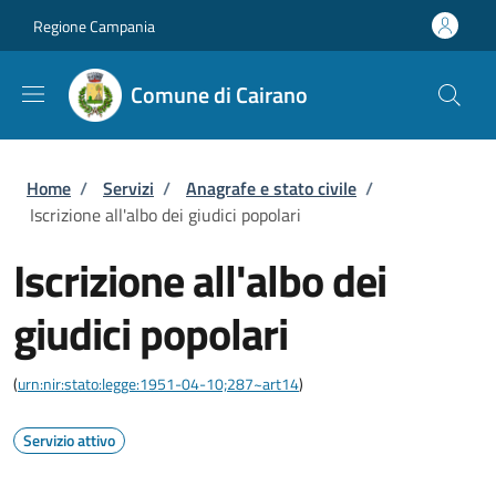
Salta al contenuto principale
Skip to footer content
Regione Campania
Comune di Cairano
Briciole di pane
Home
/
Servizi
/
Anagrafe e stato civile
/
Iscrizione all'albo dei giudici popolari
Iscrizione all'albo dei
giudici popolari
(
urn:nir:stato:legge:1951-04-10;287~art14
)
Servizio attivo