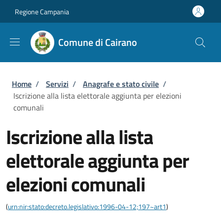
Salta al contenuto principale
Skip to footer content
Regione Campania
Comune di Cairano
Briciole di pane
Home
/
Servizi
/
Anagrafe e stato civile
/
Iscrizione alla lista elettorale aggiunta per elezioni
comunali
Iscrizione alla lista
elettorale aggiunta per
elezioni comunali
(
urn:nir:stato:decreto.legislativo:1996-04-12;197~art1
)