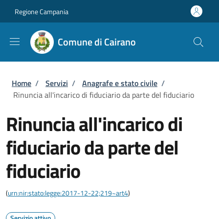
Salta al contenuto principale
Skip to footer content
Regione Campania
Comune di Cairano
Briciole di pane
Home
/
Servizi
/
Anagrafe e stato civile
/
Rinuncia all'incarico di fiduciario da parte del fiduciario
Rinuncia all'incarico di
fiduciario da parte del
fiduciario
(
urn:nir:stato:legge:2017-12-22;219~art4
)
Servizio attivo