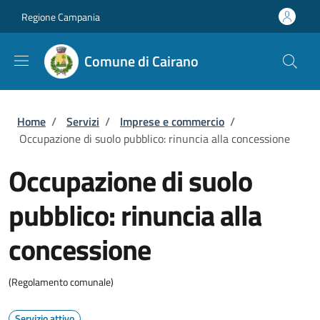
Salta al contenuto principale
Skip to footer content
Regione Campania
Comune di Cairano
Briciole di pane
Home
/
Servizi
/
Imprese e commercio
/
Occupazione di suolo pubblico: rinuncia alla concessione
Occupazione di suolo
pubblico: rinuncia alla
concessione
(Regolamento comunale)
Servizio attivo