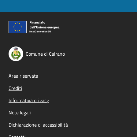
Comune di Cairano
Footer menu
Area riservata
Crediti
Informativa privacy
Note legali
Dichiarazione di accessibilità
Contatti