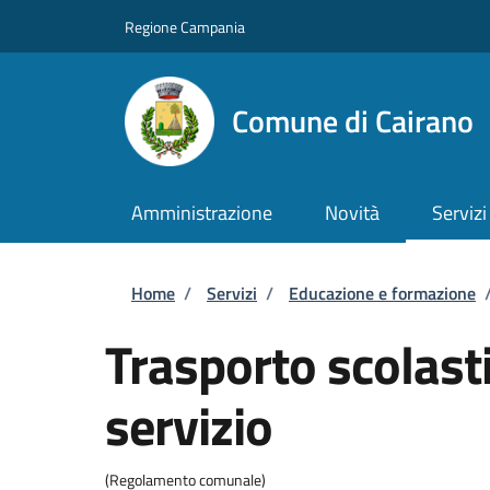
Salta al contenuto principale
Skip to footer content
Regione Campania
Comune di Cairano
Amministrazione
Novità
Servizi
Briciole di pane
Home
/
Servizi
/
Educazione e formazione
Trasporto scolasti
servizio
(Regolamento comunale)