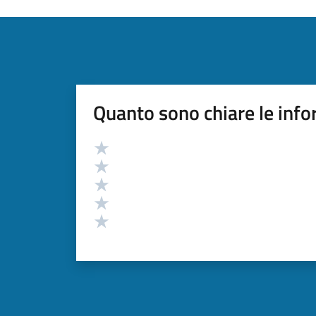
Quanto sono chiare le info
Valutazione
Valuta 5 stelle su 5
Valuta 4 stelle su 5
Valuta 3 stelle su 5
Valuta 2 stelle su 5
Valuta 1 stelle su 5