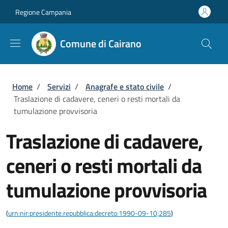
Salta al contenuto principale
Skip to footer content
Regione Campania
Comune di Cairano
Briciole di pane
Home
/
Servizi
/
Anagrafe e stato civile
/
Traslazione di cadavere, ceneri o resti mortali da
tumulazione provvisoria
Traslazione di cadavere,
ceneri o resti mortali da
tumulazione provvisoria
(
urn:nir:presidente.repubblica:decreto:1990-09-10;285
)