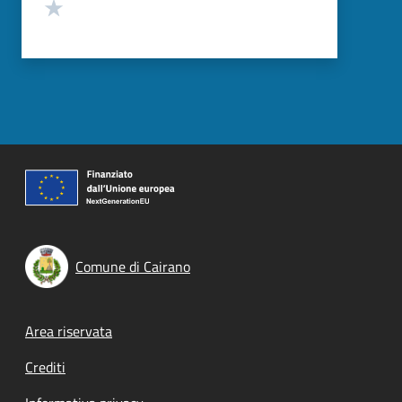
Valuta 1 stelle su 5
Comune di Cairano
Footer menu
Area riservata
Crediti