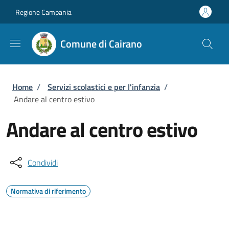
Salta al contenuto principale
Skip to footer content
Regione Campania
Comune di Cairano
Briciole di pane
Home
/
Servizi scolastici e per l'infanzia
/
Andare al centro estivo
Andare al centro estivo
Condividi
Normativa di riferimento