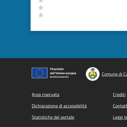
Valuta 2 stelle su 5
Valuta 1 stelle su 5
Comune di C
Footer menu
Area riservata
Crediti
Dichiarazione di accessibilità
Contatt
Statistiche del portale
Leggi l