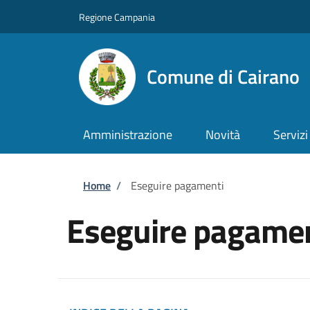
Salta al contenuto principale
Skip to footer content
Regione Campania
Comune di Cairano
Amministrazione
Novità
Servizi
Briciole di pane
Home
/
Eseguire pagamenti
Eseguire pagamen