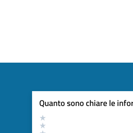
Quanto sono chiare le info
Valutazione
Valuta 5 stelle su 5
Valuta 4 stelle su 5
Valuta 3 stelle su 5