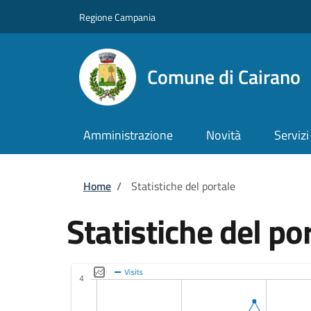
Salta al contenuto principale
Skip to footer content
Regione Campania
Comune di Cairano
Amministrazione
Novità
Servizi
Briciole di pane
Home
/
Statistiche del portale
Statistiche del po