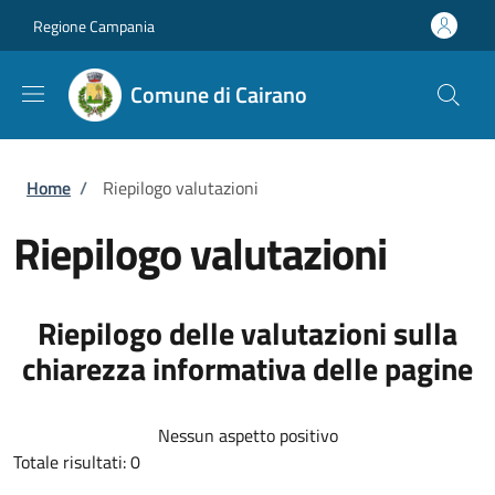
Salta al contenuto principale
Skip to footer content
Regione Campania
Comune di Cairano
Briciole di pane
Home
/
Riepilogo valutazioni
Riepilogo valutazioni
Riepilogo delle valutazioni sulla
chiarezza informativa delle pagine
Nessun aspetto positivo
Totale risultati: 0