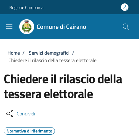
Salta al contenuto principale
Skip to footer content
Regione Campania
Comune di Cairano
Briciole di pane
Home
/
Servizi demografici
/
Chiedere il rilascio della tessera elettorale
Chiedere il rilascio della
tessera elettorale
Condividi
Normativa di riferimento