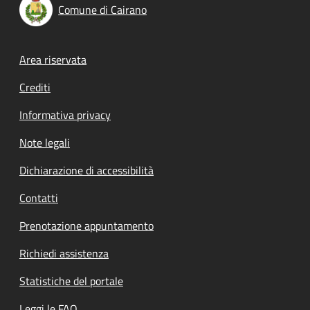
Comune di Cairano
Footer menu
Area riservata
Crediti
Informativa privacy
Note legali
Dichiarazione di accessibilità
Contatti
Prenotazione appuntamento
Richiedi assistenza
Statistiche del portale
Leggi le FAQ