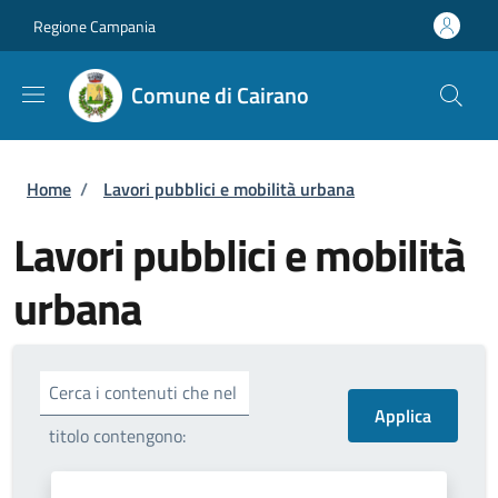
Salta al contenuto principale
Skip to footer content
Regione Campania
Comune di Cairano
Briciole di pane
Home
/
Lavori pubblici e mobilità urbana
Lavori pubblici e mobilità
urbana
Cerca i contenuti che nel
titolo contengono: