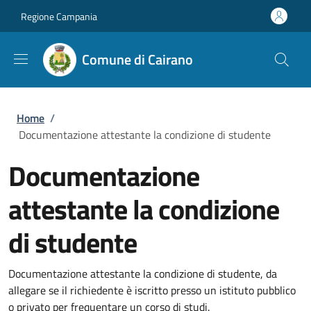
Salta al contenuto principale
Skip to footer content
Regione Campania
Comune di Cairano
Briciole di pane
Home
/
Documentazione attestante la condizione di studente
Documentazione
attestante la condizione
di studente
Documentazione attestante la condizione di studente, da
allegare se il richiedente è iscritto presso un istituto pubblico
o privato per frequentare un corso di studi.