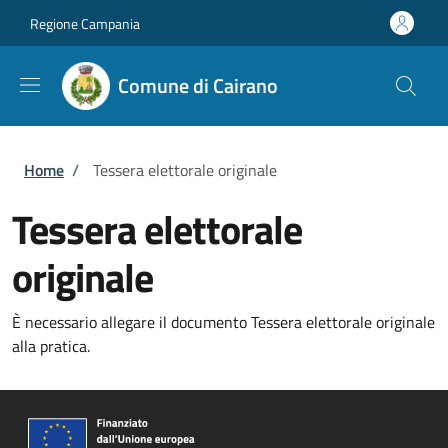
Salta al contenuto principale
Skip to footer content
Regione Campania
Comune di Cairano
Briciole di pane
Home
/
Tessera elettorale originale
Tessera elettorale
originale
È necessario allegare il documento Tessera elettorale originale
alla pratica.