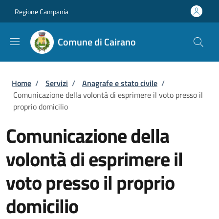
Salta al contenuto principale
Skip to footer content
Regione Campania
Comune di Cairano
Briciole di pane
Home
/
Servizi
/
Anagrafe e stato civile
/
Comunicazione della volontà di esprimere il voto presso il
proprio domicilio
Comunicazione della
volontà di esprimere il
voto presso il proprio
domicilio