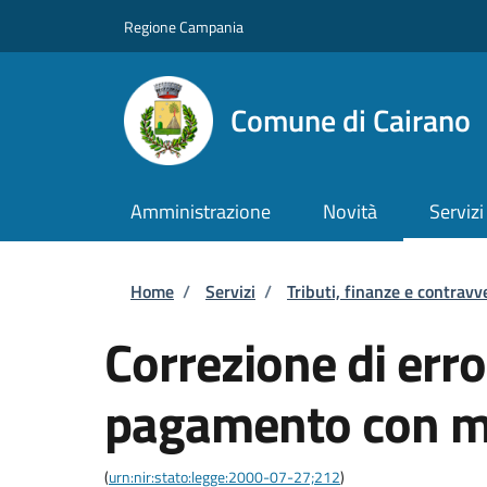
Salta al contenuto principale
Skip to footer content
Regione Campania
Comune di Cairano
Amministrazione
Novità
Servizi
Briciole di pane
Home
/
Servizi
/
Tributi, finanze e contravv
Correzione di error
pagamento con m
(
urn:nir:stato:legge:2000-07-27;212
)