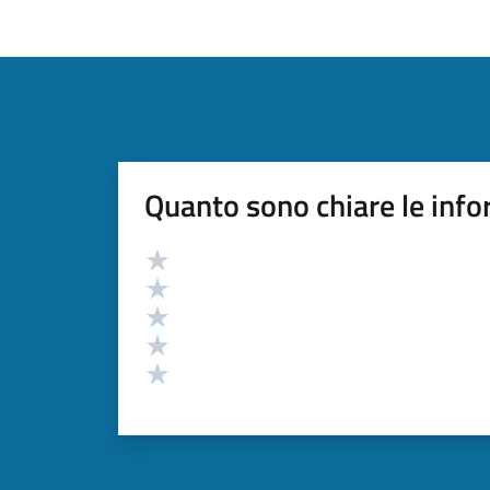
Quanto sono chiare le info
Valutazione
Valuta 5 stelle su 5
Valuta 4 stelle su 5
Valuta 3 stelle su 5
Valuta 2 stelle su 5
Valuta 1 stelle su 5