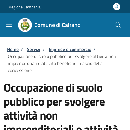
Salta al contenuto principale
Skip to footer content
Regione Campania
Comune di Cairano
Briciole di pane
Home
/
Servizi
/
Imprese e commercio
/
Occupazione di suolo pubblico per svolgere attività non
imprenditoriali e attività benefiche: rilascio della
concessione
Occupazione di suolo
pubblico per svolgere
attività non
imprenditoriali e attività