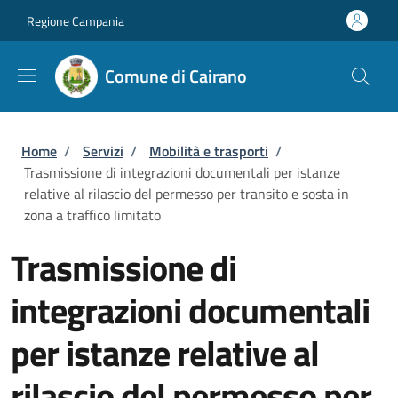
Salta al contenuto principale
Skip to footer content
Regione Campania
Comune di Cairano
Briciole di pane
Home
/
Servizi
/
Mobilità e trasporti
/
Trasmissione di integrazioni documentali per istanze
relative al rilascio del permesso per transito e sosta in
zona a traffico limitato
Trasmissione di
integrazioni documentali
per istanze relative al
rilascio del permesso per