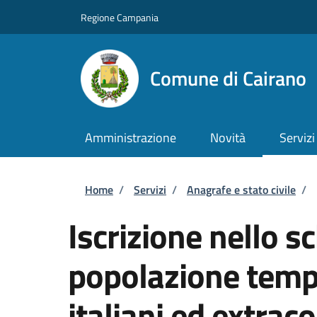
Salta al contenuto principale
Skip to footer content
Regione Campania
Comune di Cairano
Amministrazione
Novità
Servizi
Briciole di pane
Home
/
Servizi
/
Anagrafe e stato civile
/
Iscrizione nello s
popolazione tempo
italiani ed extrac