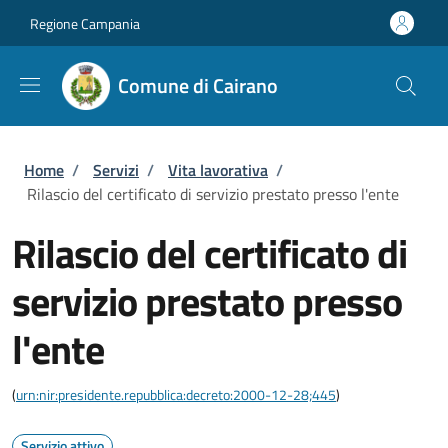
Salta al contenuto principale
Skip to footer content
Regione Campania
Comune di Cairano
Briciole di pane
Home
/
Servizi
/
Vita lavorativa
/
Rilascio del certificato di servizio prestato presso l'ente
Rilascio del certificato di
servizio prestato presso
l'ente
(
urn:nir:presidente.repubblica:decreto:2000-12-28;445
)
Servizio attivo