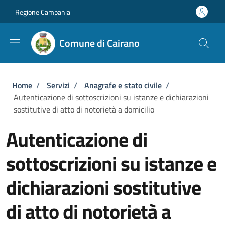
Salta al contenuto principale
Skip to footer content
Regione Campania
Comune di Cairano
Briciole di pane
Home
/
Servizi
/
Anagrafe e stato civile
/
Autenticazione di sottoscrizioni su istanze e dichiarazioni
sostitutive di atto di notorietà a domicilio
Autenticazione di
sottoscrizioni su istanze e
dichiarazioni sostitutive
di atto di notorietà a