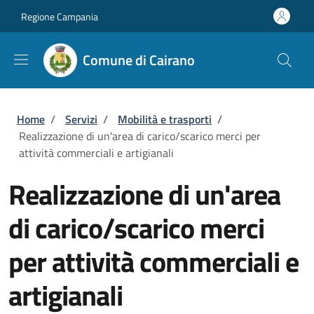
Salta al contenuto principale
Skip to footer content
Regione Campania
Comune di Cairano
Briciole di pane
Home
/
Servizi
/
Mobilità e trasporti
/
Realizzazione di un'area di carico/scarico merci per
attività commerciali e artigianali
Realizzazione di un'area
di carico/scarico merci
per attività commerciali e
artigianali