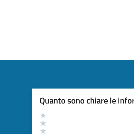
Quanto sono chiare le info
Valutazione
Valuta 5 stelle su 5
Valuta 4 stelle su 5
Valuta 3 stelle su 5