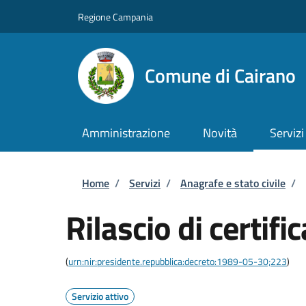
Salta al contenuto principale
Skip to footer content
Regione Campania
Comune di Cairano
Amministrazione
Novità
Servizi
Briciole di pane
Home
/
Servizi
/
Anagrafe e stato civile
/
Rilascio di certific
(
urn:nir:presidente.repubblica:decreto:1989-05-30;223
)
Servizio attivo