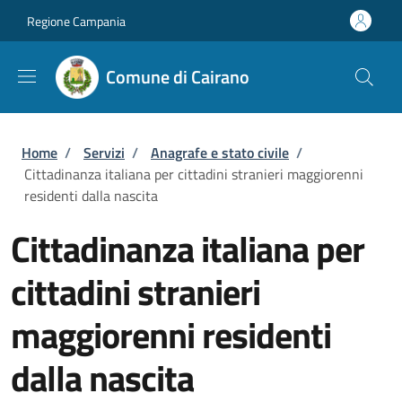
Salta al contenuto principale
Skip to footer content
Regione Campania
Comune di Cairano
Briciole di pane
Home
/
Servizi
/
Anagrafe e stato civile
/
Cittadinanza italiana per cittadini stranieri maggiorenni
residenti dalla nascita
Cittadinanza italiana per
cittadini stranieri
maggiorenni residenti
dalla nascita