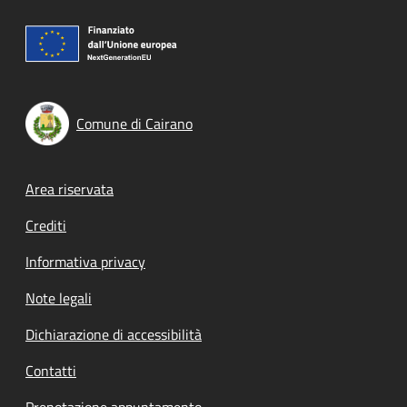
Comune di Cairano
Footer menu
Area riservata
Crediti
Informativa privacy
Note legali
Dichiarazione di accessibilità
Contatti
Prenotazione appuntamento