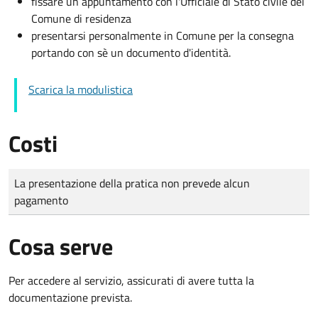
fissare un appuntamento con l'Ufficiale di Stato civile del
Comune di residenza
presentarsi personalmente in Comune per la consegna
portando con sè un documento d'identità.
Scarica la modulistica
Costi
Tipo di pagamento
Importo
La presentazione della pratica non prevede alcun
pagamento
Cosa serve
Per accedere al servizio, assicurati di avere tutta la
documentazione prevista.