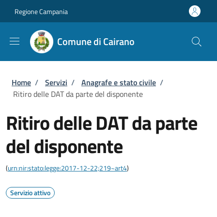
Salta al contenuto principale
Skip to footer content
Regione Campania
Comune di Cairano
Briciole di pane
Home
/
Servizi
/
Anagrafe e stato civile
/
Ritiro delle DAT da parte del disponente
Ritiro delle DAT da parte
del disponente
(
urn:nir:stato:legge:2017-12-22;219~art4
)
Servizio attivo