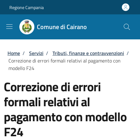
Salta al contenuto principale
Skip to footer content
Regione Campania
Comune di Cairano
Briciole di pane
Home
/
Servizi
/
Tributi, finanze e contravvenzioni
/
Correzione di errori formali relativi al pagamento con
modello F24
Correzione di errori
formali relativi al
pagamento con modello
F24