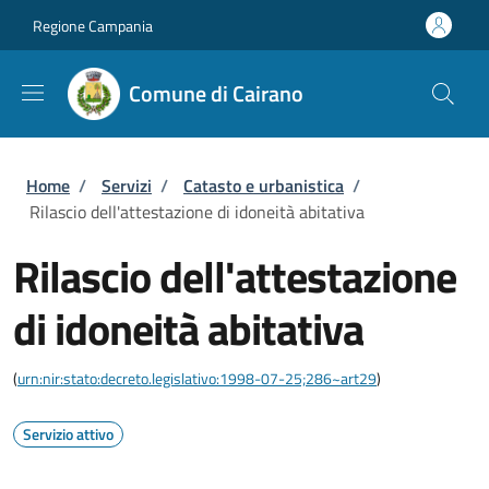
Salta al contenuto principale
Skip to footer content
Regione Campania
Comune di Cairano
Briciole di pane
Home
/
Servizi
/
Catasto e urbanistica
/
Rilascio dell'attestazione di idoneità abitativa
Rilascio dell'attestazione
di idoneità abitativa
(
urn:nir:stato:decreto.legislativo:1998-07-25;286~art29
)
Servizio attivo