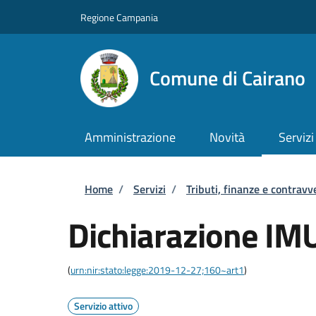
Salta al contenuto principale
Skip to footer content
Regione Campania
Comune di Cairano
Amministrazione
Novità
Servizi
Briciole di pane
Home
/
Servizi
/
Tributi, finanze e contravv
Dichiarazione IM
(
urn:nir:stato:legge:2019-12-27;160~art1
)
Servizio attivo