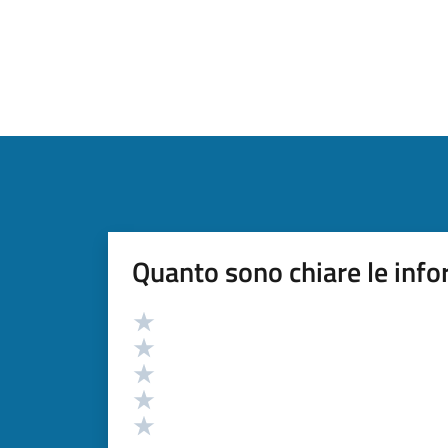
Quanto sono chiare le info
Valutazione
Valuta 5 stelle su 5
Valuta 4 stelle su 5
Valuta 3 stelle su 5
Valuta 2 stelle su 5
Valuta 1 stelle su 5