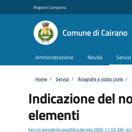
Salta al contenuto principale
Skip to footer content
Regione Campania
Comune di Cairano
Amministrazione
Novità
Servizi
Briciole di pane
Home
/
Servizi
/
Anagrafe e stato civile
/
Indicazione del 
elementi
(
urn:nir:presidente.repubblica:decreto:2000-11-03;396~ar