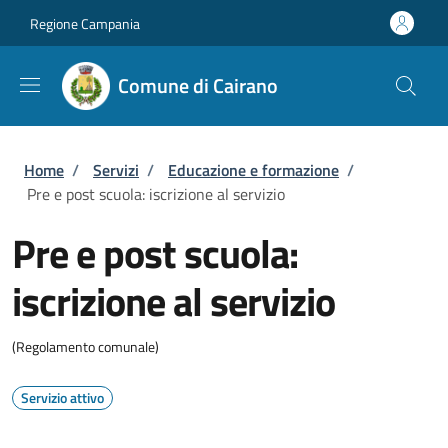
Salta al contenuto principale
Skip to footer content
Regione Campania
Comune di Cairano
Briciole di pane
Home
/
Servizi
/
Educazione e formazione
/
Pre e post scuola: iscrizione al servizio
Pre e post scuola:
iscrizione al servizio
(Regolamento comunale)
Servizio attivo