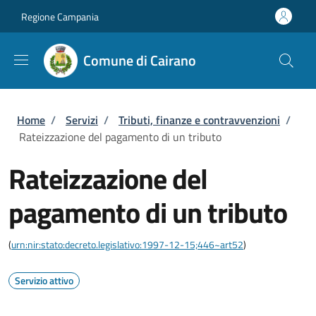
Salta al contenuto principale
Skip to footer content
Regione Campania
Comune di Cairano
Briciole di pane
Home
/
Servizi
/
Tributi, finanze e contravvenzioni
/
Rateizzazione del pagamento di un tributo
Rateizzazione del
pagamento di un tributo
(
urn:nir:stato:decreto.legislativo:1997-12-15;446~art52
)
Servizio attivo