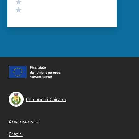
Valuta 2 stelle su 5
Valuta 1 stelle su 5
Comune di Cairano
Footer menu
Area riservata
Crediti