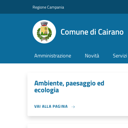
Salta al contenuto principale
Skip to footer content
Regione Campania
Comune di Cairano
Amministrazione
Novità
Servizi
Ambiente, paesaggio ed
ecologia
VAI ALLA PAGINA