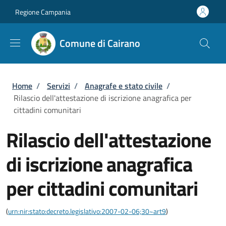
Salta al contenuto principale
Skip to footer content
Regione Campania
Comune di Cairano
Briciole di pane
Home
/
Servizi
/
Anagrafe e stato civile
/
Rilascio dell'attestazione di iscrizione anagrafica per
cittadini comunitari
Rilascio dell'attestazione
di iscrizione anagrafica
per cittadini comunitari
(
urn:nir:stato:decreto.legislativo:2007-02-06;30~art9
)